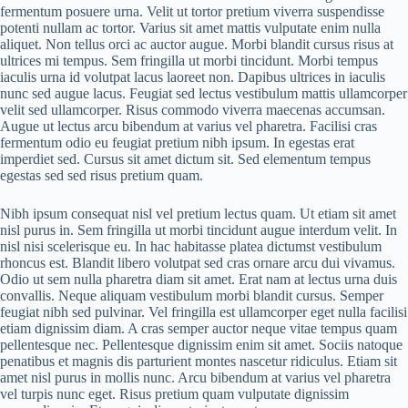
fermentum posuere urna. Velit ut tortor pretium viverra suspendisse
potenti nullam ac tortor. Varius sit amet mattis vulputate enim nulla
aliquet. Non tellus orci ac auctor augue. Morbi blandit cursus risus at
ultrices mi tempus. Sem fringilla ut morbi tincidunt. Morbi tempus
iaculis urna id volutpat lacus laoreet non. Dapibus ultrices in iaculis
nunc sed augue lacus. Feugiat sed lectus vestibulum mattis ullamcorper
velit sed ullamcorper. Risus commodo viverra maecenas accumsan.
Augue ut lectus arcu bibendum at varius vel pharetra. Facilisi cras
fermentum odio eu feugiat pretium nibh ipsum. In egestas erat
imperdiet sed. Cursus sit amet dictum sit. Sed elementum tempus
egestas sed sed risus pretium quam.
Nibh ipsum consequat nisl vel pretium lectus quam. Ut etiam sit amet
nisl purus in. Sem fringilla ut morbi tincidunt augue interdum velit. In
nisl nisi scelerisque eu. In hac habitasse platea dictumst vestibulum
rhoncus est. Blandit libero volutpat sed cras ornare arcu dui vivamus.
Odio ut sem nulla pharetra diam sit amet. Erat nam at lectus urna duis
convallis. Neque aliquam vestibulum morbi blandit cursus. Semper
feugiat nibh sed pulvinar. Vel fringilla est ullamcorper eget nulla facilisi
etiam dignissim diam. A cras semper auctor neque vitae tempus quam
pellentesque nec. Pellentesque dignissim enim sit amet. Sociis natoque
penatibus et magnis dis parturient montes nascetur ridiculus. Etiam sit
amet nisl purus in mollis nunc. Arcu bibendum at varius vel pharetra
vel turpis nunc eget. Risus pretium quam vulputate dignissim