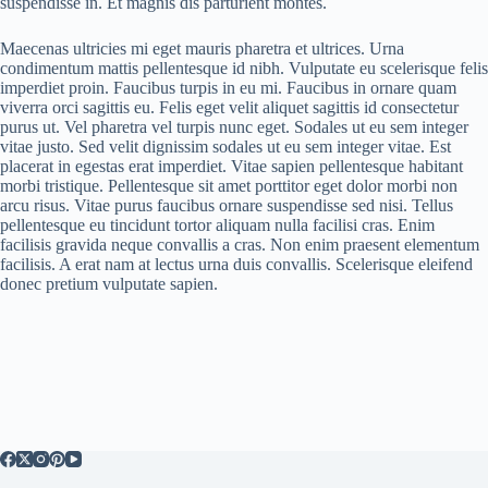
suspendisse in. Et magnis dis parturient montes.
Maecenas ultricies mi eget mauris pharetra et ultrices. Urna
condimentum mattis pellentesque id nibh. Vulputate eu scelerisque felis
imperdiet proin. Faucibus turpis in eu mi. Faucibus in ornare quam
viverra orci sagittis eu. Felis eget velit aliquet sagittis id consectetur
purus ut. Vel pharetra vel turpis nunc eget. Sodales ut eu sem integer
vitae justo. Sed velit dignissim sodales ut eu sem integer vitae. Est
placerat in egestas erat imperdiet. Vitae sapien pellentesque habitant
morbi tristique. Pellentesque sit amet porttitor eget dolor morbi non
arcu risus. Vitae purus faucibus ornare suspendisse sed nisi. Tellus
pellentesque eu tincidunt tortor aliquam nulla facilisi cras. Enim
facilisis gravida neque convallis a cras. Non enim praesent elementum
facilisis. A erat nam at lectus urna duis convallis. Scelerisque eleifend
donec pretium vulputate sapien.