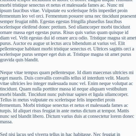
morbi tristique senectus et netus et malesuada fames ac. Nunc mi
ipsum faucibus vitae. Vulputate eu scelerisque felis imperdiet proin
fermentum leo vel orci. Fermentum posuere urna nec tincidunt praesent
semper feugiat nibh. Egestas egestas fringilla phasellus faucibus
scelerisque eleifend donec pretium. Sed ullamcorper morbi tincidunt
ornare massa eget egestas purus. Risus quis varius quam quisque id
diam vel. Velit egestas dui id ornare arcu odio. Tristique magna sit amet
purus. Auctor eu augue ut lectus arcu bibendum at varius vel. Elit
pellentesque habitant morbi tristique senectus et. Ultrices sagittis orci a
scelerisque purus semper eget duis at. Tristique magna sit amet purus
gravida quis blandit.
Neque vitae tempus quam pellentesque. Id diam maecenas ultricies mi
eget mauris. Duis convallis convallis tellus id interdum velit. Mauris
vitae ultricies leo integer malesuada nunc vel. Enim neque volutpat ac
tincidunt. Quam nulla porttitor massa id neque aliquam vestibulum
morbi blandit. Tincidunt nunc pulvinar sapien et ligula ullamcorper.
Tellus in metus vulputate eu scelerisque felis imperdiet proin
fermentum. Morbi tristique senectus et netus et malesuada fames ac
turpis. Id aliquet risus feugiat in ante metus dictum at tempor. Mattis
nunc sed blandit libero. Dictum varius duis at consectetur lorem donec
massa.
Sed nisi lacus sed viverra tellus in hac habitasse. Nec feugiat in