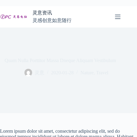
跳
至
灵意资讯
内
灵感创意如意随行
容
Quam Nulla Porttitor Massa Dneque Aliquam Vestibulum
灵意
2020-01-28
Nature
,
Travel
Lorem ipsum dolor sit amet, consectetur adipiscing elit, sed do
eiusmod tempor incididunt ut labore et dolore magna aliqua. Habitant