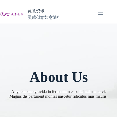
跳
至
灵意资讯
内
灵感创意如意随行
容
About Us
Augue neque gravida in fermentum et sollicitudin ac orci.
Magnis dis parturient montes nascetur ridiculus mus mauris.