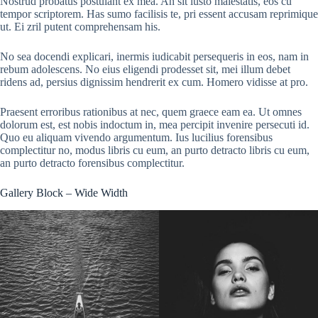
Nostrud probatus postulant ex mea. An sit iusto maiestatis, eos cu
tempor scriptorem. Has sumo facilisis te, pri essent accusam reprimique
ut. Ei zril putent comprehensam his.
No sea docendi explicari, inermis iudicabit persequeris in eos, nam in
rebum adolescens. No eius eligendi prodesset sit, mei illum debet
ridens ad, persius dignissim hendrerit ex cum. Homero vidisse at pro.
Praesent erroribus rationibus at nec, quem graece eam ea. Ut omnes
dolorum est, est nobis indoctum in, mea percipit invenire persecuti id.
Quo eu aliquam vivendo argumentum. Ius lucilius forensibus
complectitur no, modus libris cu eum, an purto detracto libris cu eum,
an purto detracto forensibus complectitur.
Gallery Block – Wide Width