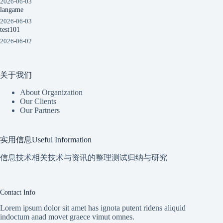
2026-06-03
langame
2026-06-03
test101
2026-06-02
关于我们
About Organization
Our Clients
Our Partners
实用信息Useful Information
信息技术相关技术与资讯的整理测试归纳与研究
Contact Info
Lorem ipsum dolor sit amet has ignota putent ridens aliquid
indoctum anad movet graece vimut omnes.