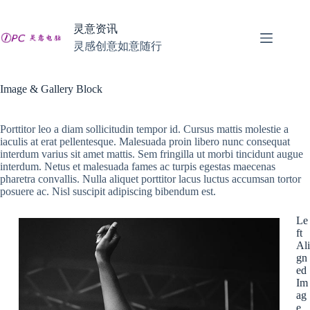
跳
至
灵意资讯
内
灵感创意如意随行
容
Image & Gallery Block
Porttitor leo a diam sollicitudin tempor id. Cursus mattis molestie a
iaculis at erat pellentesque. Malesuada proin libero nunc consequat
interdum varius sit amet mattis. Sem fringilla ut morbi tincidunt augue
interdum. Netus et malesuada fames ac turpis egestas maecenas
pharetra convallis. Nulla aliquet porttitor lacus luctus accumsan tortor
posuere ac. Nisl suscipit adipiscing bibendum est.
Le
ft
Ali
gn
ed
Im
ag
e