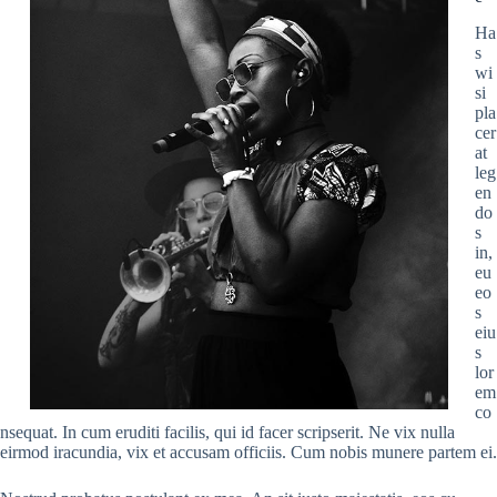
Ha
s
wi
si
pla
cer
at
leg
en
do
s
in,
eu
eo
s
eiu
s
lor
em
co
nsequat. In cum eruditi facilis, qui id facer scripserit. Ne vix nulla
eirmod iracundia, vix et accusam officiis. Cum nobis munere partem ei.