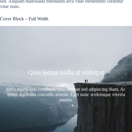
sed. Aliquam malesuada bibendum arcu vitae elementum curabitur
vitae nunc.
Cover Block – Full Width
Quis lectus nulla at volutpat
Odio morbi quis commodo odio aenean sed adipiscing diam. Ac
tortor dignissim convallis aenean. Eget nunc scelerisque viverra
mauris.