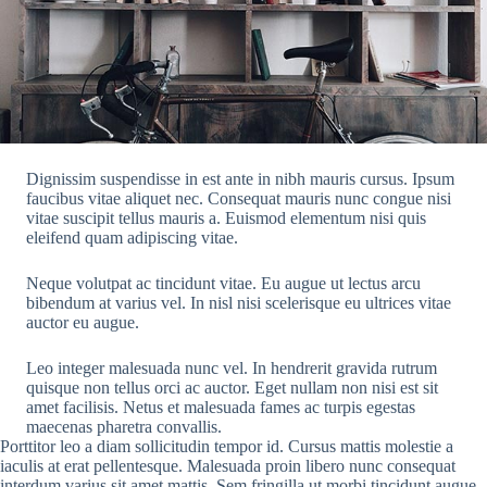
Dignissim suspendisse in est ante in nibh mauris cursus. Ipsum
faucibus vitae aliquet nec. Consequat mauris nunc congue nisi
vitae suscipit tellus mauris a. Euismod elementum nisi quis
eleifend quam adipiscing vitae.
Neque volutpat ac tincidunt vitae. Eu augue ut lectus arcu
bibendum at varius vel. In nisl nisi scelerisque eu ultrices vitae
auctor eu augue.
Leo integer malesuada nunc vel. In hendrerit gravida rutrum
quisque non tellus orci ac auctor. Eget nullam non nisi est sit
amet facilisis. Netus et malesuada fames ac turpis egestas
maecenas pharetra convallis.
Porttitor leo a diam sollicitudin tempor id. Cursus mattis molestie a
iaculis at erat pellentesque. Malesuada proin libero nunc consequat
interdum varius sit amet mattis. Sem fringilla ut morbi tincidunt augue