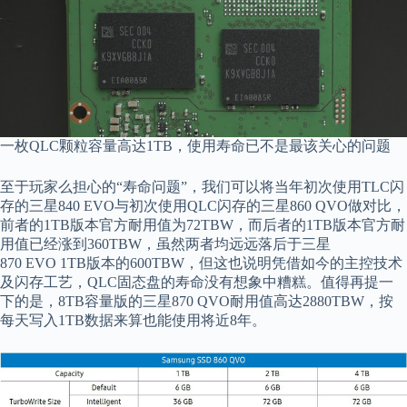
一枚QLC颗粒容量高达1TB，使用寿命已不是最该关心的问题
至于玩家么担心的“寿命问题”，我们可以将当年初次使用TLC闪
存的三星840 EVO与初次使用QLC闪存的三星860 QVO做对比，
前者的1TB版本官方耐用值为72TBW，而后者的1TB版本官方耐
用值已经涨到360TBW，虽然两者均远远落后于三星
870 EVO 1TB版本的600TBW，但这也说明凭借如今的主控技术
及闪存工艺，QLC固态盘的寿命没有想象中糟糕。值得再提一
下的是，8TB容量版的三星870 QVO耐用值高达2880TBW，按
每天写入1TB数据来算也能使用将近8年。