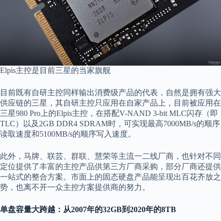
Elpis主控是目前三星的当家旗舰
目前既有自研主控同样输出消费级产品的代表，自然是拥有强大
供应链的三星，其自研主控只应用在自家产品上，目前被应用在
三星980 Pro上的Elpis主控，在搭配V-NAND 3-bit MLC闪存（即
TLC）以及2GB DDR4 SDRAM时，可实现最高7000MB/s的顺序
读取速度和5100MB/s的顺序写入速度。
此外，马牌、联芸、群联、慧荣等主流一二线厂商，也针对不同
定位提供了丰富的主控产品供第三方厂商采购，部分厂商还提供
一站式的整合方案。市面上的固态硬盘产品能呈现出百花齐放之
势，也离不开一众主控方案提供商的努力。
单盘
容量
大
跨越
：从
2007
年的3
2GB
到2
020
年的
8TB