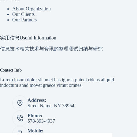
About Organization
Our Clients
Our Partners
实用信息Useful Information
信息技术相关技术与资讯的整理测试归纳与研究
Contact Info
Lorem ipsum dolor sit amet has ignota putent ridens aliquid
indoctum anad movet graece vimut omnes.
Address:
Street Name, NY 38954
Phone:
578-393-4937
Mobile:
578-393-4937