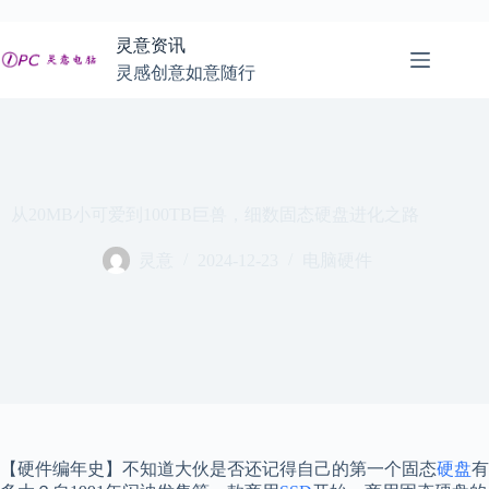
跳
至
灵意资讯
内
灵感创意如意随行
容
从20MB小可爱到100TB巨兽，细数固态硬盘进化之路
灵意
2024-12-23
电脑硬件
【硬件编年史】不知道大伙是否还记得自己的第一个固态
硬盘
有